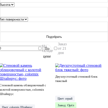
Подобрать
Заказ
На
от 21
По
складе
дня
цене
Двухпустотный стеновой блок
тяжелый
Стеновой камень облицовочный с
колотой поверхностью, сolormix
Штайнрус
Цвет: серый
Завод: Орёл
Цвет: сolormix Штайнрус