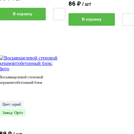
86 ₽
/ шт
В корзину
В корзину
Восьмищелевой стеновой
керамзитобетонный блок
Цвет: серый
Завод: Орёл
89 ₽
/ шт