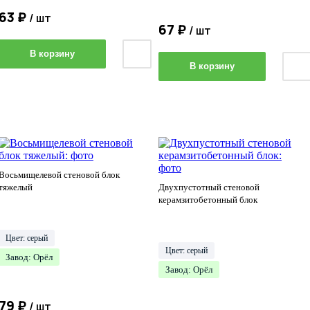
63 ₽
/ шт
67 ₽
/ шт
В корзину
В корзину
Восьмищелевой стеновой блок
тяжелый
Двухпустотный стеновой
керамзитобетонный блок
Цвет: серый
Цвет: серый
Завод: Орёл
Завод: Орёл
79 ₽
/ шт