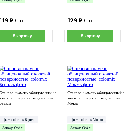
119 ₽
129 ₽
/ шт
/ шт
В корзину
В корзину
Стеновой камень облицовочный с
Стеновой камень облицовочный с
колотой поверхностью, сolormix
колотой поверхностью, сolormix
Берилл
Мокко
Цвет: colormix Берилл
Цвет: сolormix Мокко
Завод: Орёл
Завод: Орёл