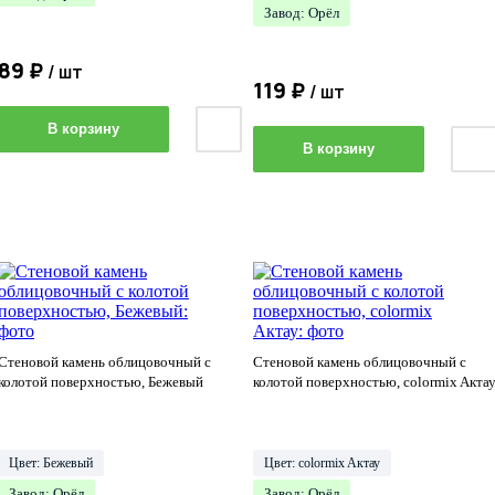
Завод: Орёл
89 ₽
/ шт
119 ₽
/ шт
В корзину
В корзину
Стеновой камень облицовочный с
Стеновой камень облицовочный с
колотой поверхностью, Бежевый
колотой поверхностью, сolormix Aкта
Цвет: Бежевый
Цвет: сolormix Aктау
Завод: Орёл
Завод: Орёл