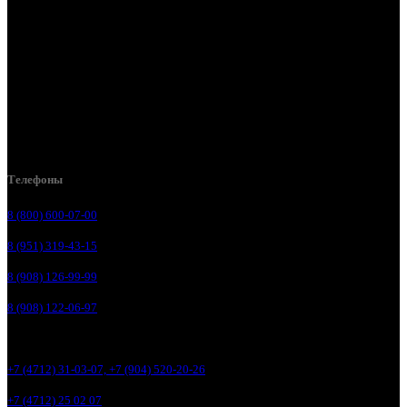
Курск, ул. Литовская, д. 10А
Курск, ул. Магистральная, д. 1
Курск, ул. Карла Маркса, д. 77К
Курск, ул. Литовская, 12В
Курск, ул. 1-я Кожевенная, д. 31
Телефоны
8 (800) 600-07-00
8 (951) 319-43-15
8 (908) 126-99-99
8 (908) 122-06-97
+7 (4712) 31-03-07, +7 (904) 520-20-26
+7 (4712) 25 02 07