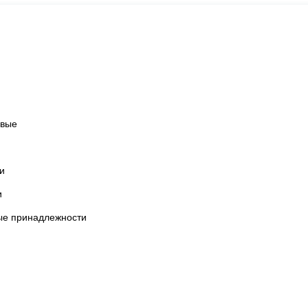
овые
и
и
ые принадлежности