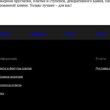
ерной брусчатки, плитки и ступеней, декоративного камня, эле
ованной химии. Только лучшее – для вас!
овости
Вакансии
Видео
Акции
нформация
Услуги
вета и фактуры плитки
Доставка 
равила мощения
опросы-ответы
лог