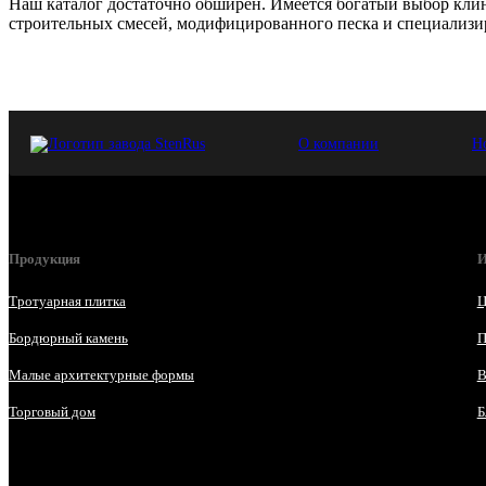
Наш каталог достаточно обширен. Имеется богатый выбор клинк
строительных смесей, модифицированного песка и специализир
О компании
Н
Продукция
И
Тротуарная плитка
Ц
Бордюрный камень
П
Малые архитектурные формы
В
Торговый дом
Б