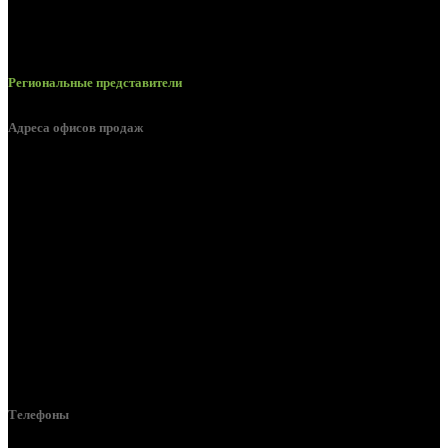
Региональные представители
Адреса офисов продаж
Курск, ул. Дубровинского, д. 131
Курск, ул. Пионеров д. 1а
Курск, ул. Литовская, д. 10А
Курск, ул. Магистральная, д. 1
Курск, ул. Карла Маркса, д. 77К
Курск, ул. Литовская, 12В
Курск, ул. 1-я Кожевенная, д. 31
Телефоны