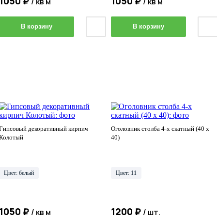
1050 ₽
1050 ₽
/ кв м
/ кв м
В корзину
В корзину
Гипсовый декоративный кирпич
Оголовник столба 4-х скатный (40 х
Колотый
40)
Цвет: белый
Цвет: 11
1050 ₽
1200 ₽
/ кв м
/ шт.