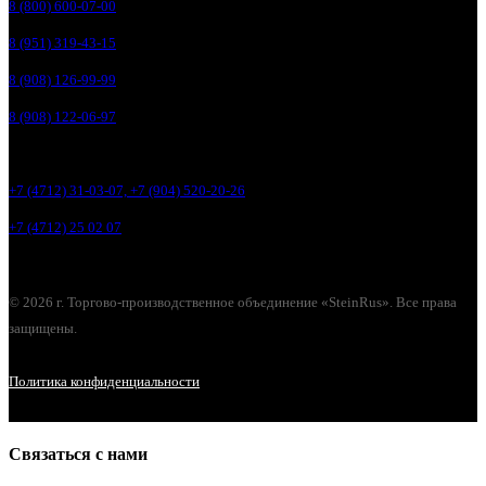
8 (800) 600-07-00
8 (951) 319-43-15
8 (908) 126-99-99
8 (908) 122-06-97
+7 (4712) 31-03-07, +7 (904) 520-20-26
+7 (4712) 25 02 07
© 2026 г. Торгово-производственное объединение «SteinRus». Все права
защищены.
Политика конфиденциальности
Связаться с нами