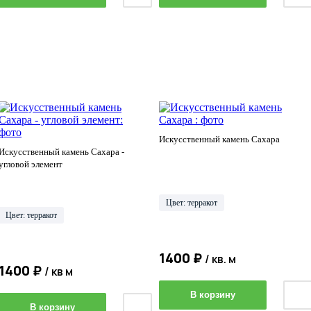
Искусственный камень Сахара
Искусственный камень Сахара -
угловой элемент
Цвет: терракот
Цвет: терракот
1400 ₽
/ кв. м
1400 ₽
/ кв м
В корзину
В корзину