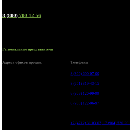
Телефон горячей линии и отдела продаж
8 (800)
700-12-56
Региональные представители
Адреса офисов продаж
Телефоны
Курск, ул. Дубровинского, д. 131
8 (800) 600-07-00
Курск, ул. Пионеров д. 1а
8 (951) 319-43-15
Курск, ул. Литовская, д. 10А
8 (908) 126-99-99
Курск, ул. Магистральная, д. 1
8 (908) 122-06-97
Курск, ул. Карла Маркса, д. 77К
Курск, ул. Литовская, 12В
+7 (4712) 31-03-07, +7 (904) 520-20