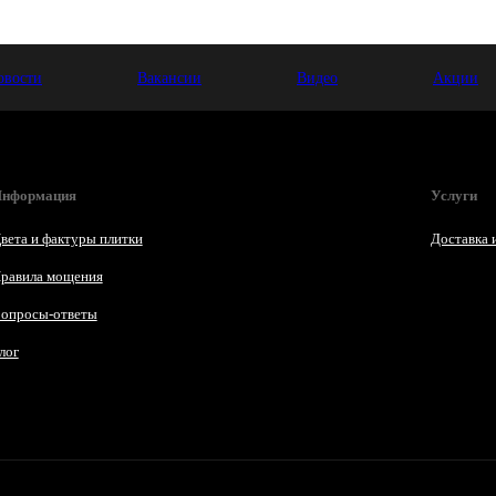
овости
Вакансии
Видео
Акции
нформация
Услуги
вета и фактуры плитки
Доставка 
равила мощения
опросы-ответы
лог