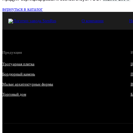
вернуться в каталог
О компании
Н
Продукция
И
Тротуарная плитка
Ц
Бордюрный камень
П
Малые архитектурные формы
В
Торговый дом
Б