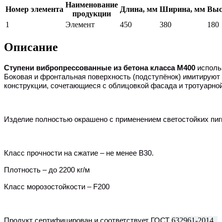
Наименование
Номер элемента
Длина, мм
Ширина, мм
Выс
продукции
1
Элемент
450
380
180
Описание
Ступени вибропрессованные из бетона класса М400
исполь
Боковая и фронтальная поверхность (подступёнок) имитируют
конструкции, сочетающиеся с облицовкой фасада и тротуарной
Изделие полностью окрашено с применением светостойких пиг
Класс прочности на сжатие – не менее
B
30.
Плотность – до 2200 кг/м
Класс морозостойкости –
F
200
Продукт сертифицирован и соответствует ГОСТ
632961-2014
.