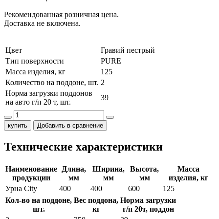
Рекомендованная розничная цена.
Доставка не включена.
Цвет
Гравий пестрый
Тип поверхности
PURE
Масса изделия, кг
125
Количество на поддоне, шт.
2
Норма загрузки поддонов
39
на авто г/п 20 т, шт.
купить
Добавить в сравнение
Технические характеристики
Наименование
Длина,
Ширина,
Высота,
Масса
продукции
мм
мм
мм
изделия, кг
Урна City
400
400
600
125
Кол-во на поддоне,
Вес поддона,
Норма загрузки
шт.
кг
г/п 20т, поддон