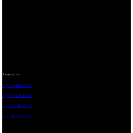
Курск, ул. Дубровинского, д. 131
Курск, ул. Пионеров д. 1а
Курск, ул. Литовская, д. 10А
Курск, ул. Магистральная, д. 1
Курск, ул. Карла Маркса, д. 77К
Курск, ул. Литовская, 12В
Курск, ул. 1-я Кожевенная, д. 31
Телефоны
8 (800) 600-07-00
8 (951) 319-43-15
8 (908) 126-99-99
8 (908) 122-06-97