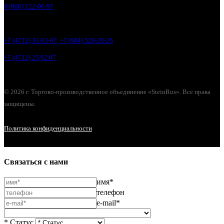
8 (908) 122-06-97
+7 (4712) 31-03-07, +7 (904) 520-20-26
+7 (4712) 25 02 07
© 2026 г. Торгово-производственное объединение «SteinRus». Все права
защищены.
Политика конфиденциальности
Связаться с нами
имя*
телефон
e-mail*
* Статус