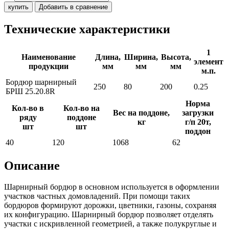
купить
Добавить в сравнение
Технические характеристики
1
Наименование
Длина,
Ширина,
Высота,
элемент
продукции
мм
мм
мм
м.п.
Бордюр шарнирный
250
80
200
0.25
БРШ 25.20.8R
Норма
Кол-во в
Кол-во на
Вес на поддоне,
загрузки
ряду
поддоне
кг
г/п 20т,
шт
шт
поддон
40
120
1068
62
Описание
Шарнирный бордюр в основном используется в оформлении
участков частных домовладений. При помощи таких
бордюров формируют дорожки, цветники, газоны, сохраняя
их конфигурацию. Шарнирный бордюр позволяет отделять
участки с искривленной геометрией, а также полукруглые и