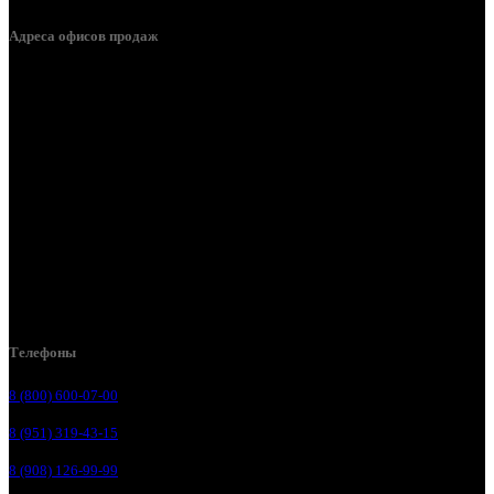
Адреса офисов продаж
Курск, ул. Дубровинского, д. 131
Курск, ул. Пионеров д. 1а
Курск, ул. Литовская, д. 10А
Курск, ул. Магистральная, д. 1
Курск, ул. Карла Маркса, д. 77К
Курск, ул. Литовская, 12В
Курск, ул. 1-я Кожевенная, д. 31
Телефоны
8 (800) 600-07-00
8 (951) 319-43-15
8 (908) 126-99-99