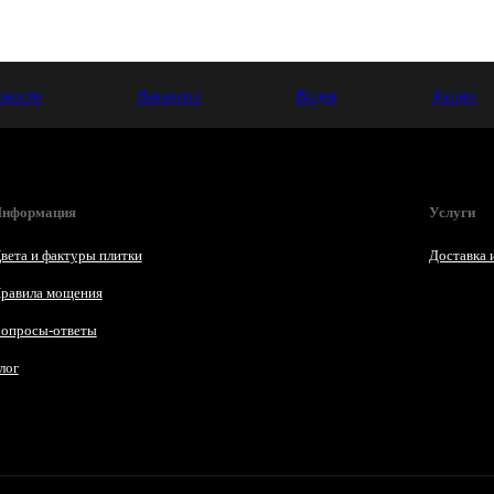
овости
Вакансии
Видео
Акции
нформация
Услуги
вета и фактуры плитки
Доставка 
равила мощения
опросы-ответы
лог