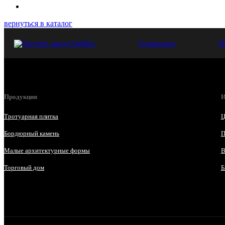
вернуться в каталог
О компании
Н
Продукция
И
Тротуарная плитка
Ц
Бордюрный камень
П
Малые архитектурные формы
В
Торговый дом
Б