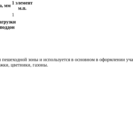
1 элемент
а, мм
м.п.
1
агрузки
 поддон
и пешеходной зоны и используется в основном в оформлении уч
ки, цветники, газоны.