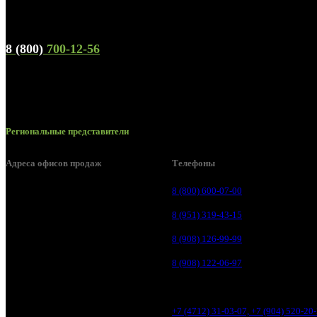
Телефон горячей линии и отдела продаж
8 (800)
700-12-56
Региональные представители
Адреса офисов продаж
Телефоны
Курск, ул. Дубровинского, д. 131
8 (800) 600-07-00
Курск, ул. Пионеров д. 1а
8 (951) 319-43-15
Курск, ул. Литовская, д. 10А
8 (908) 126-99-99
Курск, ул. Магистральная, д. 1
8 (908) 122-06-97
Курск, ул. Карла Маркса, д. 77К
Курск, ул. Литовская, 12В
+7 (4712) 31-03-07, +7 (904) 520-20