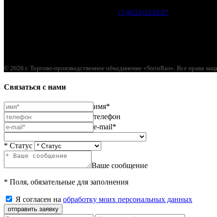
Курск, ул. 1-я Кожевенная, д. 31
+7 (4712) 25 02 07
© 2026 г. Торгово-производственное объединение «SteinRus». Все права за
Связаться с нами
имя*
телефон
e-mail*
* Статус
Ваше сообщение
* Поля, обязательные для заполнения
Я согласен на
обработку моих персональных данных
отправить заявку