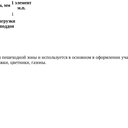
1 элемент
а, мм
м.п.
1
агрузки
 поддон
и пешеходной зоны и используется в основном в оформлении уч
ки, цветники, газоны.