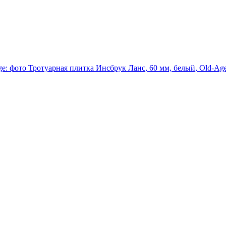
Тротуарная плитка Инсбрук Ланс, 60 мм, белый, Old-Ag